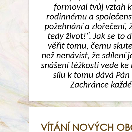
formoval tvůj vztah ke
rodinnému a společensk
požehnání a zlořečení, ž
tedy život!“. Jak se to
věřit tomu, čemu skuteč
než nenávist, že sdílení 
snášení těžkostí vede ke 
sílu k tomu dává Pán J
Zachránce každéh
VÍTÁNÍ NOVÝCH O