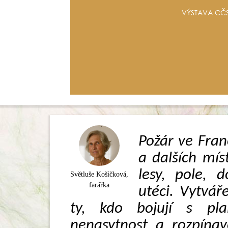
VÝSTAVA CČS
Požár ve Franc
a dalších mís
lesy, pole, 
Světluše Košíčková,
farářka
utéci. Vytváře
ty, kdo bojují s pl
nenasytnost a rozpínav