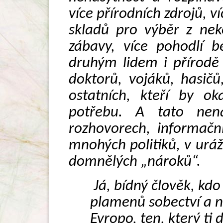
více přírodních zdrojů, ví
skladů pro výběr z nek
zábavy, více pohodlí b
druhým lidem i přírodě
doktorů, vojáků, hasičů
ostatních, kteří by ok
potřebu. A tato nena
rozhovorech, informačn
mnohých politiků, v ur
domnělých „nároků“.
Já, bídný člověk, kdo
plamenů sobectví a n
Evropo, ten, který ti 