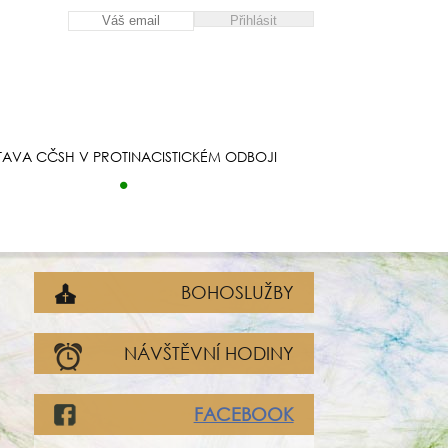
TAVA CČSH V PROTINACISTICKÉM ODBOJI
BOHOSLUŽBY
NÁVŠTĚVNÍ HODINY
FACEBOOK