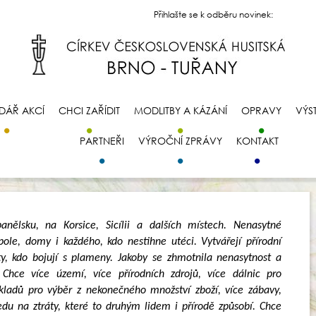
Přihlašte se k odběru novinek:
DÁŘ AKCÍ
CHCI ZAŘÍDIT
MODLITBY A KÁZÁNÍ
OPRAVY
VÝS
PARTNEŘI
VÝROČNÍ ZPRÁVY
KONTAKT
panělsku, na Korsice, Sicílii a dalších místech. Nenasytné
 pole, domy i každého, kdo nestihne utéci. Vytvářejí přírodní
 ty, kdo bojují s plameny. Jakoby se zhmotnila nenasytnost a
. Chce více území, více přírodních zdrojů, více dálnic pro
 skladů pro výběr z nekonečného množství zboží, více zábavy,
edu na ztráty, které to druhým lidem i přírodě způsobí. Chce