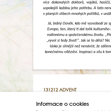
více dokonalých doktorů, vojáků, hasičů,
uspokojili každou jeho potřebu. A tato nen
v planých slibech mnohých politiků, v u
Já, bídný člověk, kdo mě vysvobodí ze 
Evropo, ten, který ti dal tolik kulturního
rodinnému a společenskému životu. „Předl
„vyvol si tedy život!“. Jak se to dělá? 
láska je silnější než nenávist, že sdíl
konečnému vítězství. Inspiraci a sílu k to
131212 ADVENT
Informace o cookies