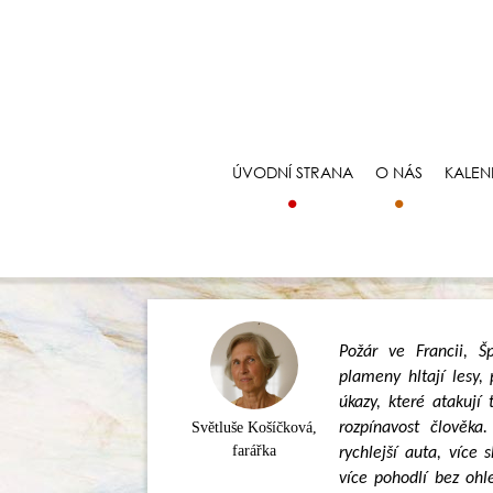
ÚVODNÍ STRANA
O NÁS
KALEN
Požár ve Francii, Š
plameny hltají lesy,
úkazy, které atakují
Světluše Košíčková,
rozpínavost člověka
farářka
rychlejší auta, více
více pohodlí bez ohl