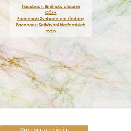
Facebook: Brněnská diecéze
CČSH
Facebook: Svoboda pro křesťany
Facebook: Setkávání křesťanských
rodin
Rozumím a přijímám