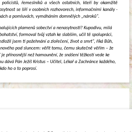
 policistů, řemeslníků a všech ostatních, kteří by okamžitě
asytnost se šíří v osobních rozhovorech, informačními kanály -
rážkách a pomluvách, vymáháním domnělých „nároků“.
spalujících plamenů sobectví a nenasytnosti? Kupodivu, milá
 bohatství, formoval tvůj vztah ke slabším, učil tě spolupráci,
ožil jsem ti požehnání a zlořečení, život a smrt“, říká Bůh,
Nic nového pod sluncem: věřit tomu, čemu skutečně věřím – že
ení je přínosnější než hamounění, že snášení těžkostí vede ke
mu dává Pán Ježíš Kristus – Učitel, Lékař a Zachránce každého,
kdo ho o to poprosí.