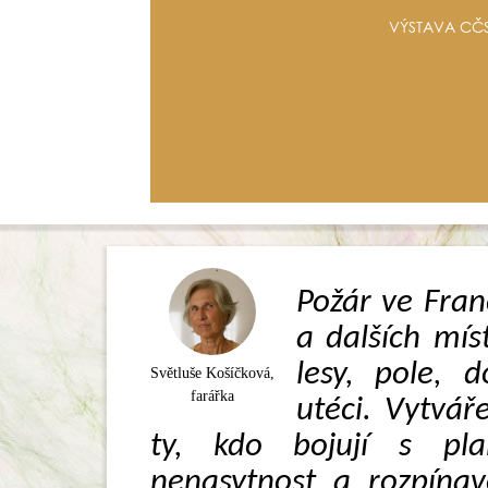
VÝSTAVA CČS
Požár ve Franc
a dalších mís
lesy, pole, 
Světluše Košíčková,
farářka
utéci. Vytváře
ty, kdo bojují s pl
nenasytnost a rozpínav