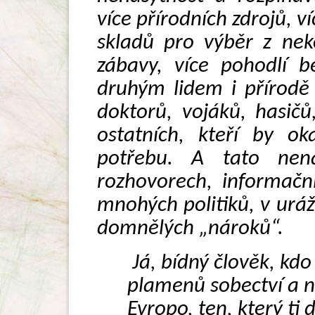
více přírodních zdrojů, ví
skladů pro výběr z nek
zábavy, více pohodlí b
druhým lidem i přírodě
doktorů, vojáků, hasičů
ostatních, kteří by ok
potřebu. A tato nena
rozhovorech, informačn
mnohých politiků, v ur
domnělých „nároků“.
Já, bídný člověk, kdo
plamenů sobectví a n
Evropo, ten, který ti 