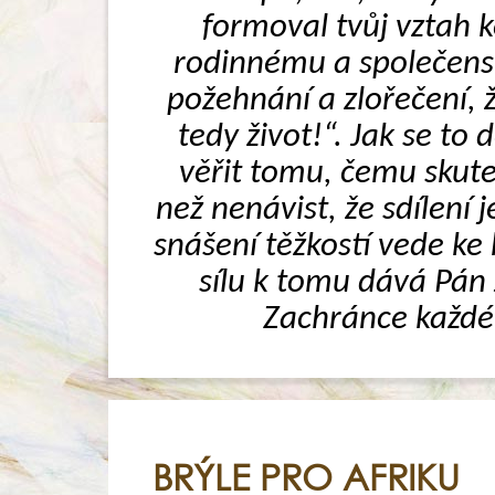
formoval tvůj vztah ke
rodinnému a společensk
požehnání a zlořečení, ž
tedy život!“. Jak se to
věřit tomu, čemu skuteč
než nenávist, že sdílení 
snášení těžkostí vede ke 
sílu k tomu dává Pán J
Zachránce každéh
BRÝLE PRO AFRIKU