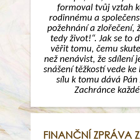
formoval tvůj vztah ke
rodinnému a společensk
požehnání a zlořečení, ž
tedy život!“. Jak se to
věřit tomu, čemu skuteč
než nenávist, že sdílení 
snášení těžkostí vede ke 
sílu k tomu dává Pán J
Zachránce každéh
FINANČNÍ ZPRÁVA Z