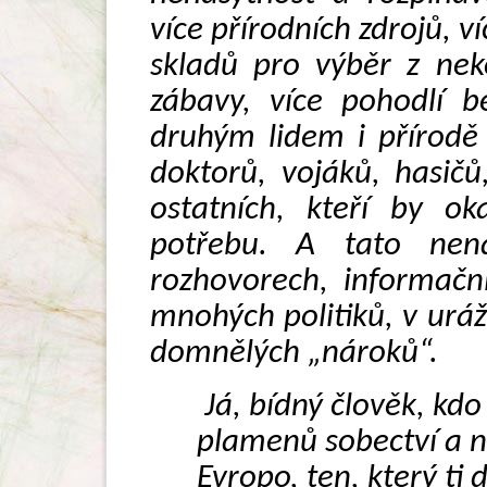
více přírodních zdrojů, ví
skladů pro výběr z nek
zábavy, více pohodlí b
druhým lidem i přírodě
doktorů, vojáků, hasičů
ostatních, kteří by ok
potřebu. A tato nena
rozhovorech, informačn
mnohých politiků, v ur
domnělých „nároků“.
Já, bídný člověk, kdo
plamenů sobectví a n
Evropo, ten, který ti 