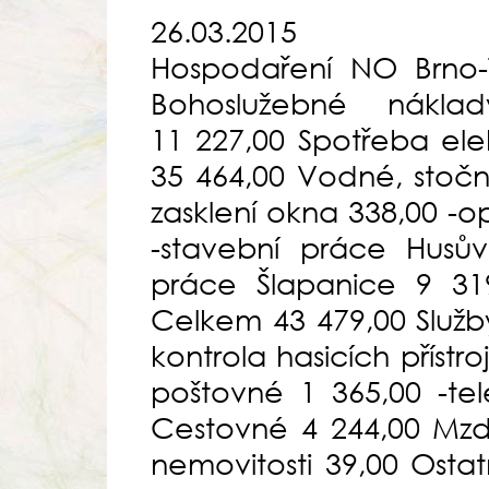
26.03.2015
Hospodaření NO Brno-
Bohoslužebné náklady,l
11 227,00 Spotřeba ele
35 464,00 Vodné, stočn
zasklení okna 338,00 -o
-stavební práce Husův
práce Šlapanice 9 319
Celkem 43 479,00 Služby
kontrola hasicích přístro
poštovné 1 365,00 -te
Cestovné 4 244,00 Mzd
nemovitosti 39,00 Osta