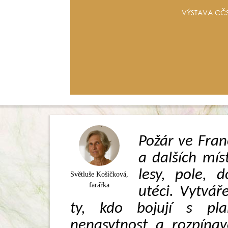
VÝSTAVA CČS
Požár ve Franc
a dalších mís
lesy, pole, 
Světluše Košíčková,
farářka
utéci. Vytváře
ty, kdo bojují s pl
nenasytnost a rozpínav