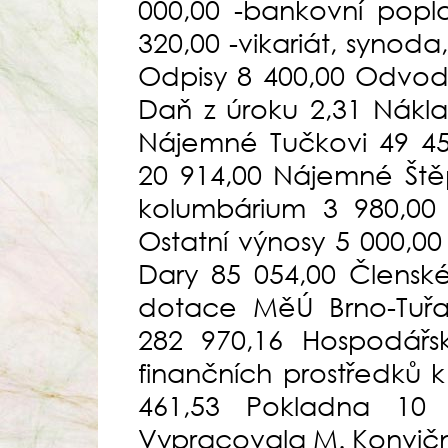
000,00 -bankovní popla
320,00 -vikariát, synod
Odpisy 8 400,00 Odvod 
Daň z úroku 2,31 Nákl
Nájemné Tučkovi 49 4
20 914,00 Nájemné Ště
kolumbárium 3 980,00
Ostatní výnosy 5 000,00
Dary 85 054,00 Členské
dotace MěÚ Brno-Tuřa
282 970,16 Hospodářsk
finančních prostředků 
461,53 Pokladna 10
Vypracovala M. Konvičn