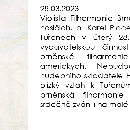
28.03.2023
Violista Filharmonie 
nosičích, p. Karel Ploc
Tuřanech v úterý 28.3
vydavatelskou činno
brněnské filharmon
amerických. Nebud
hudebního skladatele F
blízký vztah k Tuřanům
brněnská filharmoni
srdečně zváni i na malé