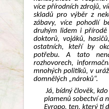
více přírodních zdrojů, ví
skladů pro výběr z nek
zábavy, více pohodlí b
druhým lidem i přírodě
doktorů, vojáků, hasičů
ostatních, kteří by ok
potřebu. A tato nena
rozhovorech, informačn
mnohých politiků, v ur
domnělých „nároků“.
Já, bídný člověk, kdo
plamenů sobectví a n
Evropo, ten, který ti 