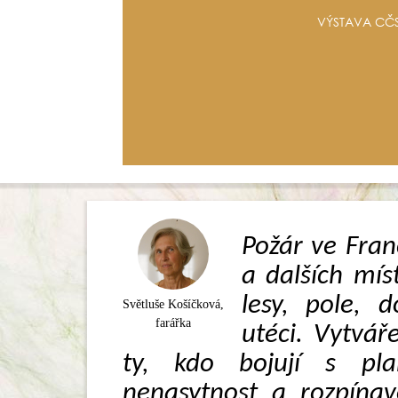
VÝSTAVA CČS
Požár ve Franc
a dalších mís
lesy, pole, 
Světluše Košíčková,
farářka
utéci. Vytváře
ty, kdo bojují s pl
nenasytnost a rozpínav