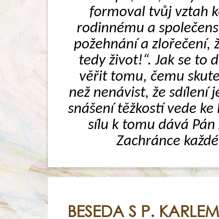
formoval tvůj vztah ke
rodinnému a společensk
požehnání a zlořečení, ž
tedy život!“. Jak se to
věřit tomu, čemu skuteč
než nenávist, že sdílení 
snášení těžkostí vede ke 
sílu k tomu dává Pán J
Zachránce každéh
BESEDA S P. KARLE