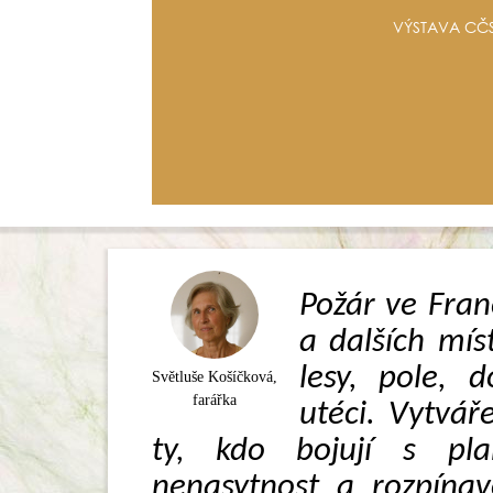
VÝSTAVA CČS
Požár ve Franc
a dalších mís
lesy, pole, 
Světluše Košíčková,
farářka
utéci. Vytváře
ty, kdo bojují s pl
nenasytnost a rozpínav