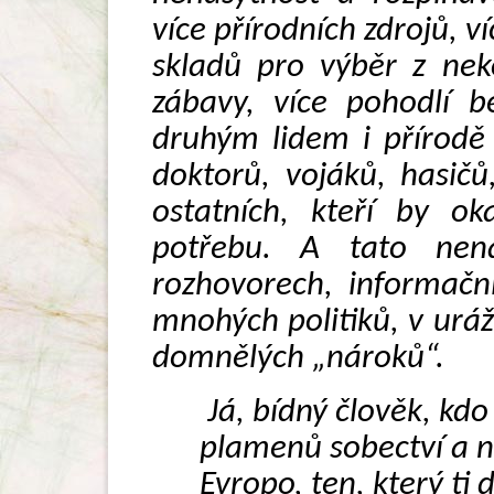
více přírodních zdrojů, ví
skladů pro výběr z nek
zábavy, více pohodlí b
druhým lidem i přírodě
doktorů, vojáků, hasičů
ostatních, kteří by ok
potřebu. A tato nena
rozhovorech, informačn
mnohých politiků, v ur
domnělých „nároků“.
Já, bídný člověk, kdo
plamenů sobectví a n
Evropo, ten, který ti 