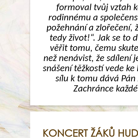
formoval tvůj vztah ke
rodinnému a společensk
požehnání a zlořečení, ž
tedy život!“. Jak se to
věřit tomu, čemu skuteč
než nenávist, že sdílení 
snášení těžkostí vede ke 
sílu k tomu dává Pán J
Zachránce každéh
KONCERT ŽÁKŮ HUD