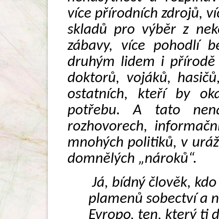
více přírodních zdrojů, ví
skladů pro výběr z nek
zábavy, více pohodlí b
druhým lidem i přírodě
doktorů, vojáků, hasičů
ostatních, kteří by ok
potřebu. A tato nena
rozhovorech, informačn
mnohých politiků, v ur
domnělých „nároků“.
Já, bídný člověk, kdo
plamenů sobectví a n
Evropo, ten, který ti 