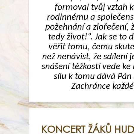
formoval tvůj vztah ke
rodinnému a společensk
požehnání a zlořečení, ž
tedy život!“. Jak se to
věřit tomu, čemu skuteč
než nenávist, že sdílení 
snášení těžkostí vede ke 
sílu k tomu dává Pán J
Zachránce každéh
KONCERT ŽÁKŮ HUD