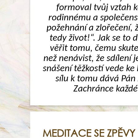
formoval tvůj vztah ke
rodinnému a společensk
požehnání a zlořečení, ž
tedy život!“. Jak se to
věřit tomu, čemu skuteč
než nenávist, že sdílení 
snášení těžkostí vede ke 
sílu k tomu dává Pán J
Zachránce každéh
MEDITACE SE ZPĚVY 