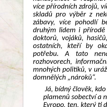
více přírodních zdrojů, ví
skladů pro výběr z nek
zábavy, více pohodlí b
druhým lidem i přírodě
doktorů, vojáků, hasičů
ostatních, kteří by ok
potřebu. A tato nena
rozhovorech, informačn
mnohých politiků, v ur
domnělých „nároků“.
Já, bídný člověk, kdo
plamenů sobectví a n
Evropo, ten, který ti 