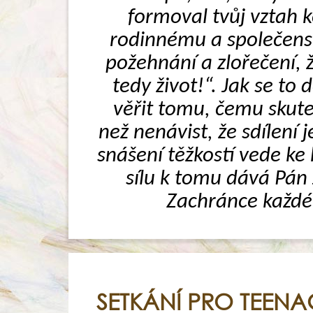
formoval tvůj vztah ke
rodinnému a společensk
požehnání a zlořečení, ž
tedy život!“. Jak se to
věřit tomu, čemu skuteč
než nenávist, že sdílení 
snášení těžkostí vede ke 
sílu k tomu dává Pán J
Zachránce každéh
SETKÁNÍ PRO TEEN