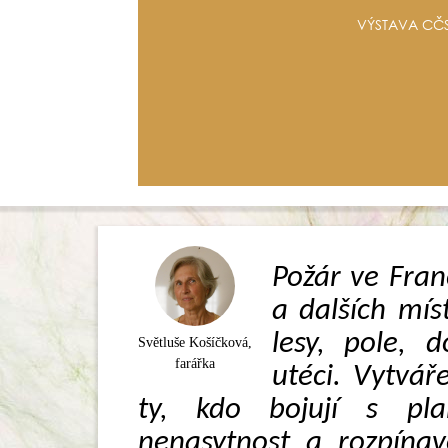
VÝSTAVA CČS
Požár ve Franc
a dalších mís
lesy, pole, 
Světluše Košíčková,
farářka
utéci. Vytváře
ty, kdo bojují s pl
nenasytnost a rozpínav