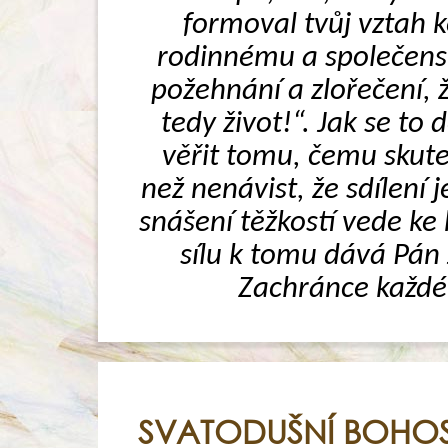
formoval tvůj vztah ke
rodinnému a společensk
požehnání a zlořečení, ž
tedy život!“. Jak se to
věřit tomu, čemu skuteč
než nenávist, že sdílení 
snášení těžkostí vede ke 
sílu k tomu dává Pán J
Zachránce každéh
SVATODUŠNÍ BOHOS