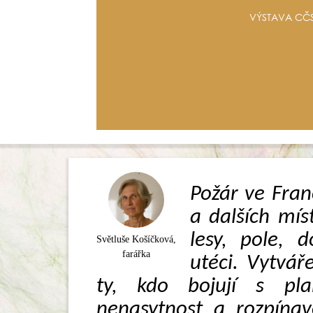
VÝSTAVA CČS
Požár ve Franc
a dalších mís
lesy, pole, 
Světluše Košíčková,
farářka
utéci. Vytváře
ty, kdo bojují s pl
nenasytnost a rozpínav