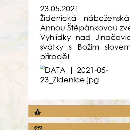
23.05.2021
Židenická nábožensk
Annou Štěpánkovou zve 
Vyhlídky nad Jinačovic
svátky s Božím slove
přírodě!