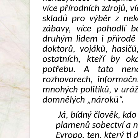
více přírodních zdrojů, ví
skladů pro výběr z nek
zábavy, více pohodlí b
druhým lidem i přírodě
doktorů, vojáků, hasičů
ostatních, kteří by ok
potřebu. A tato nena
rozhovorech, informačn
mnohých politiků, v ur
domnělých „nároků“.
Já, bídný člověk, kdo
plamenů sobectví a n
Evropo, ten, který ti 