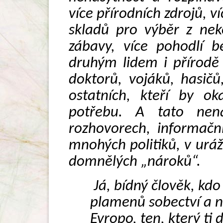
více přírodních zdrojů, ví
skladů pro výběr z nek
zábavy, více pohodlí b
druhým lidem i přírodě
doktorů, vojáků, hasičů
ostatních, kteří by ok
potřebu. A tato nena
rozhovorech, informačn
mnohých politiků, v ur
domnělých „nároků“.
Já, bídný člověk, kdo
plamenů sobectví a n
Evropo, ten, který ti 