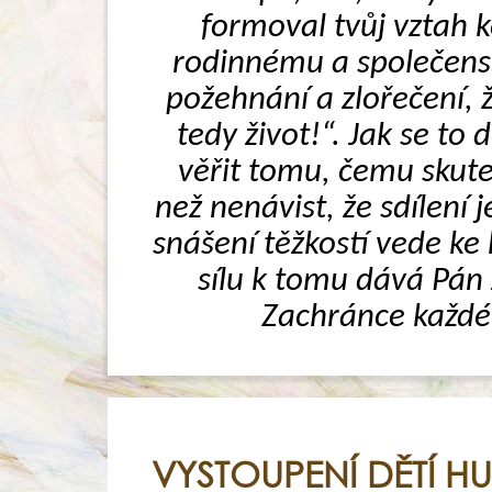
formoval tvůj vztah ke
rodinnému a společensk
požehnání a zlořečení, ž
tedy život!“. Jak se to
věřit tomu, čemu skuteč
než nenávist, že sdílení 
snášení těžkostí vede ke 
sílu k tomu dává Pán J
Zachránce každéh
VYSTOUPENÍ DĚTÍ H