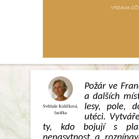
VÝSTAVA CČS
Požár ve Franc
a dalších mís
lesy, pole, 
Světluše Košíčková,
farářka
utéci. Vytváře
ty, kdo bojují s pl
nenasytnost a rozpínav