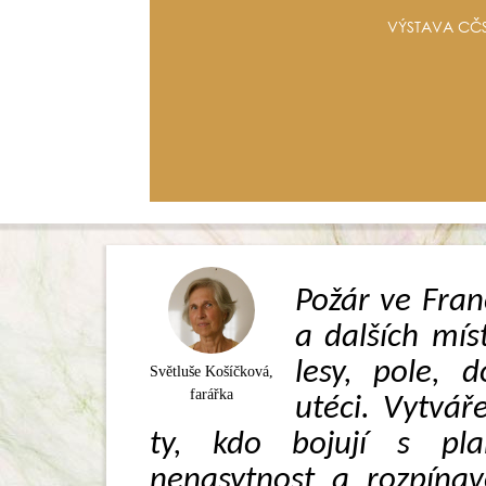
VÝSTAVA CČS
Požár ve Franc
a dalších mís
lesy, pole, 
Světluše Košíčková,
farářka
utéci. Vytváře
ty, kdo bojují s pl
nenasytnost a rozpínav