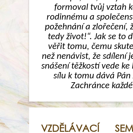
formoval tvůj vztah ke
rodinnému a společensk
požehnání a zlořečení, ž
tedy život!“. Jak se to
věřit tomu, čemu skuteč
než nenávist, že sdílení 
snášení těžkostí vede ke 
sílu k tomu dává Pán J
Zachránce každéh
VZDĚLÁVACÍ S