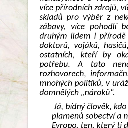
více přírodních zdrojů, ví
skladů pro výběr z nek
zábavy, více pohodlí b
druhým lidem i přírodě
doktorů, vojáků, hasičů
ostatních, kteří by ok
potřebu. A tato nena
rozhovorech, informačn
mnohých politiků, v ur
domnělých „nároků“.
Já, bídný člověk, kdo
plamenů sobectví a n
Evropo, ten, který ti 